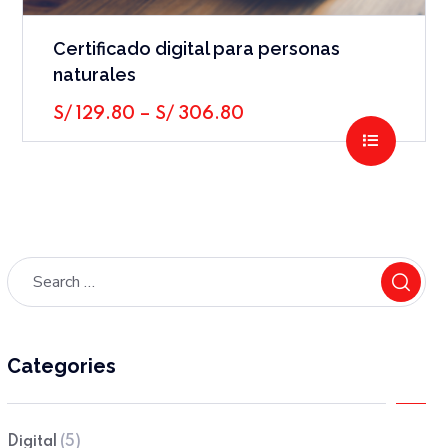
Certificado digital para personas
naturales
S/
129.80
–
S/
306.80
SELECC
Categories
Digital
(5)