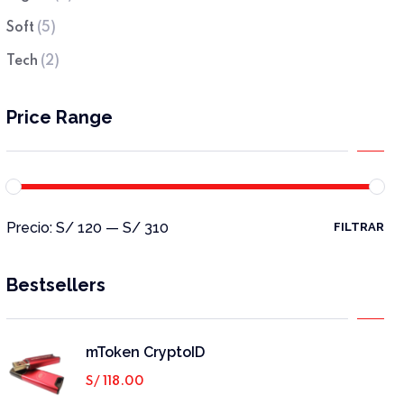
Soft
(5)
Tech
(2)
Price Range
Precio:
S/ 120
—
S/ 310
FILTRAR
Bestsellers
mToken CryptoID
S/
118.00