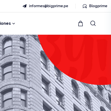
informes@bigprime.pe
Blogprime
iones