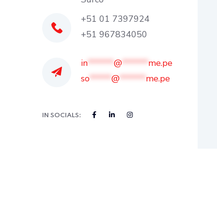
+51 01
7397924
+51 967834050
in
******
@
******
me.pe
so
*****
@
******
me.pe
IN SOCIALS: